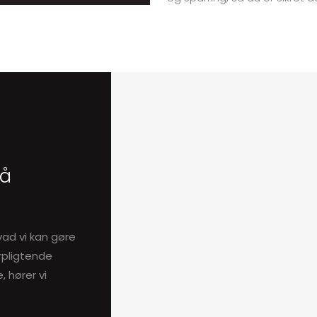
på
vad vi kan gøre
orpligtende
, hører vi