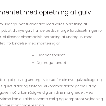
amentet med opretning af gulv
om undergulvet tillader det. Med vores opretning af
 på, at dit nye gulv har de bedst mulige forudsætninger for
 Vi tilbyder eksempelvis opretning af undergulv med
 det i forbindelse med montering af:
​​Sildebensparket
​Og meget andet​
etning af gulv og undergulv forud for din nye gulvbelægning
gulvs alder og tilstand. Vi kommer derfor gerne ud og
opgaven, så vi kan rådgive dig om dine muligheder. Med
lvfirma kan du altid forvente ærlig og kompetent vejledning
den mest optimale løsning.​