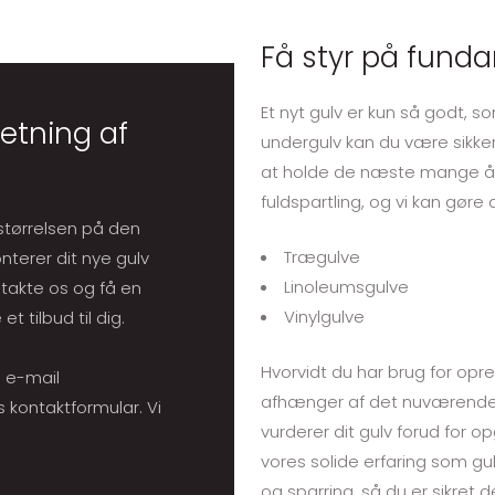
Få styr på fund
Et nyt gulv er kun så godt, s
retning af
undergulv kan du være sikker
at holde de næste mange år.
fuldspartling, og vi kan gøre
størrelsen på den
Trægulve
nterer dit nye gulv
​Linoleumsgulve
ntakte os og få en
​Vinylgulve
 tilbud til dig.
Hvorvidt du har brug for opr
es e-mail
afhænger af det nuværendes 
s kontaktformular. Vi
vurderer dit gulv forud for 
vores solide erfaring som gu
og sparring, så du er sikret 