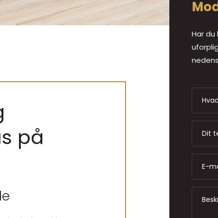
Mod
Har du 
uforpli
nedens
g
us på
de