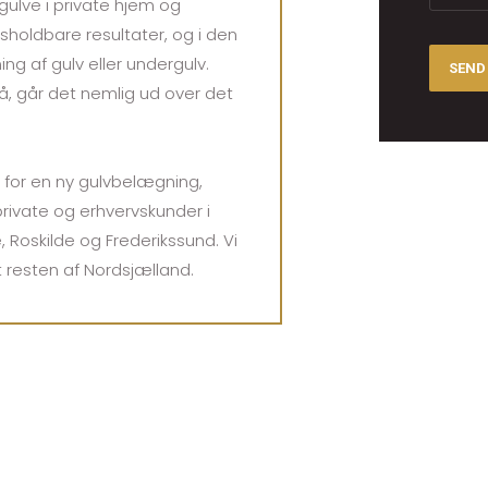
ulve i private hjem og
dsholdbare resultater, og i den
g af gulv eller undergulv.
på, går det nemlig ud over det
d for en ny gulvbelægning,
rivate og erhvervskunder i
, Roskilde og Frederikssund. Vi
 resten af Nordsjælland.